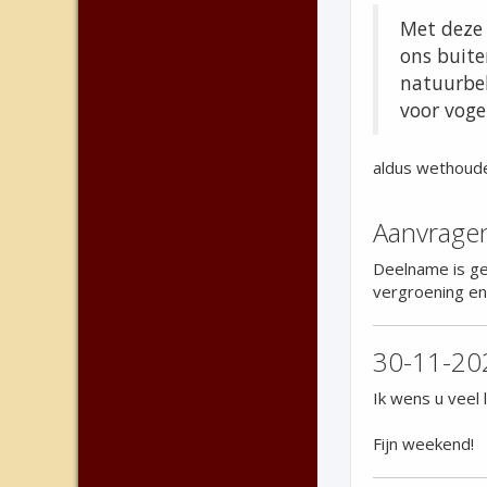
Met deze 
ons buite
natuurbel
voor voge
aldus wethoude
Aanvrage
Deelname is ge
vergroening en
30-11-20
Ik wens u veel
Fijn weekend!