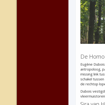
De Homo 
Eugène Dubois 
antropoloog, pa
missing link tu
schakel tussen
de rechtop lop
Dubois vestigd
vleermuistoren 
Sjra van 