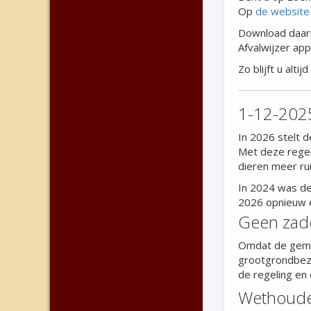
Op
de website
Download daarn
Afvalwijzer ap
Zo blijft u alt
1-12-2025
In 2026 stelt 
Met deze regel
dieren meer rui
In 2024 was de
2026 opnieuw e
Geen zade
Omdat de gemee
grootgrondbezi
de regeling en
Wethouder 