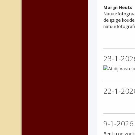
Marijn Heuts
Natuurfotograaf
de ijzige koud
natuurfotograf
23-1-2026
22-1-2026
9-1-2026 
Bent u op zoek