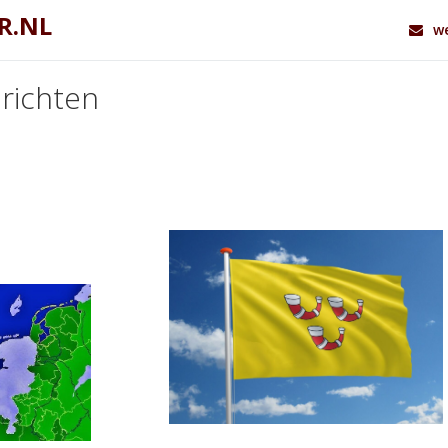
R.NL
we
richten