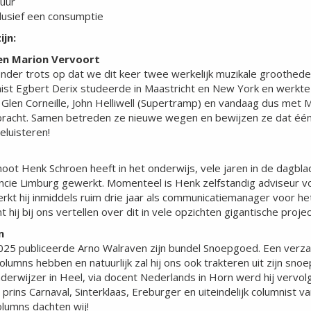
uur
clusief een consumptie
ijn:
en Marion Vervoort
onder trots op dat we dit keer twee werkelijk muzikale groothede
ist Egbert Derix studeerde in Maastricht en New York en werkte s
 Glen Corneille, John Helliwell (Supertramp) en vandaag dus met 
bracht. Samen betreden ze nieuwe wegen en bewijzen ze dat één 
eluisteren!
ot Henk Schroen heeft in het onderwijs, vele jaren in de dagblad
vincie Limburg gewerkt. Momenteel is Henk zelfstandig adviseur v
rkt hij inmiddels ruim drie jaar als communicatiemanager voor h
hij bij ons vertellen over dit in vele opzichten gigantische projec
n
25 publiceerde Arno Walraven zijn bundel Snoepgoed. Een verzam
olumns hebben en natuurlijk zal hij ons ook trakteren uit zijn sn
onderwijzer in Heel, via docent Nederlands in Horn werd hij verv
rins Carnaval, Sinterklaas, Ereburger en uiteindelijk columnist v
olumns dachten wij!