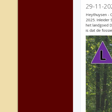
29-11-202
Heythuysen -
2025. Inleider
het landgoed D
is dat de fossi