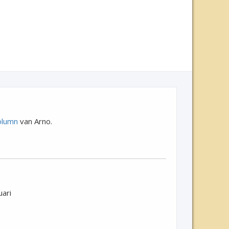
olumn
van Arno.
uari