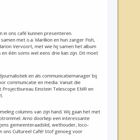
n in ons café kunnen presenteren.
amen met o.a. Marillion en hun zanger Fish,
Marion Vervoort, met wie hij samen het album
en één soms wel eens drie kan zijn. Dit moet
journalistiek en als communicatiemanager bij
oor communicatie en media. Vanuit die
et Projectbureau Einstein Telescope EMR en
t.
eling columns van zijn hand. Wij gaan het met
oeptrommel. Arno doorliep een interessante
olgens gemeenteraadslid, wethouder, loco-
an ons Cultureel Café! Stof genoeg voor