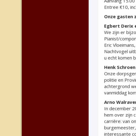
Aanvang 15.00 
Entree €10, in
Onze gasten z
Egbert Derix 
We zijn er bijz
Pianist/compon
Eric Vloeimans,
Nachtvogel uit
u echt komen b
Henk Schroen
Onze dorpsgeno
politie en Pro
achtergrond we
vanmiddag komt 
Arno Walrave
In december 20
hem over zijn c
carrière: van 
burgemeester, p
interessante c