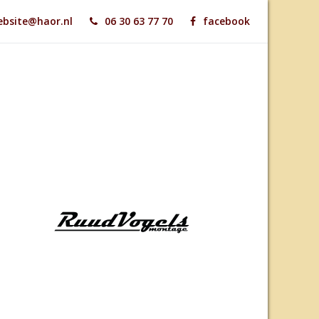
bsite@haor.nl
06 30 63 77 70
facebook