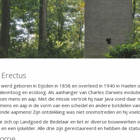
Erectus
werd geboren in Eijsden in 1858 en overleed in 1940 in Haelen op
leontoog en ecoloog. Als aanhanger van Charles Darwins evolutiet
ssen mens en aap. Met die missie vertrok hij naar Java vond daar n
 mens en aap in de vorm van een schedel en andere botdelen van
ende aapmens! Zijn ontdekking was niet onomstreden en hij voe
e zich op Landgoed de Bedelaar en liet er diverse bouwwerken op
en een ijskelder. Alle drie zijn gerestaureerd en hebben de stat
Horne