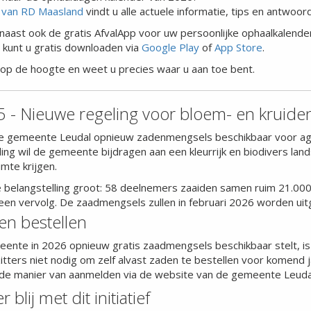
 van RD Maasland
vindt u alle actuele informatie, tips en antwoo
aast ook de gratis AfvalApp voor uw persoonlijke ophaalkalender
p kunt u gratis downloaden via
Google Play
of
App Store
.
ijd op de hoogte en weet u precies waar u aan toe bent.
 - Nieuwe regeling voor bloem- en kruiden
de gemeente Leudal opnieuw zadenmengsels beschikbaar voor agr
ing wil de gemeente bijdragen aan een kleurrijk en biodivers lan
mte krijgen.
 belangstelling groot: 58 deelnemers zaaiden samen ruim 21.000 m
en vervolg. De zaadmengsels zullen in februari 2026 worden ui
n bestellen
nte in 2026 opnieuw gratis zaadmengsels beschikbaar stelt, is
tters niet nodig om zelf alvast zaden te bestellen voor komend 
 de manier van aanmelden via de website van de gemeente Leuda
blij met dit initiatief