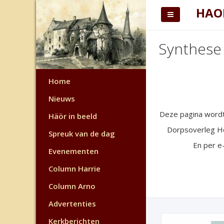
HAO
Synthese
Home
Nieuws
Deze pagina wordt
Häör in beeld
Dorpsoverleg Ho
Spreuk van de dag
En per e-
Evenementen
Column Harrie
Column Arno
Advertenties
Kerkberichten