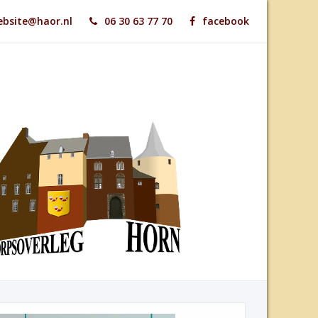
bsite@haor.nl
06 30 63 77 70
facebook