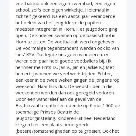
voetbalclub ook een eigen zwembad, een eigen
school, zelfs een eigen winkeltje. Helemaal in
zichzelf gekeerd. Na een aantal jaar veranderde
het beleid van het jeugddorp: de pupillen
moesten integreren in Horn. Het jeugddorp ging
open. De kinderen kwamen op de basisschool in
Horn te zitten. De voetbalclub werd opgeheven.
De voormalige tegenstanders werden ook lid van
‘ons’ KSV. Dat legde ons geen windeieren: er
waren een paar heel goede voetballers bij. (Ik
herinner me Frits D., Jan V., Jan en Jackie K.) Met
hen erbij wonnen we veel wedstrijden. Echter,
een keer in de twee weken gingen de jongens ‘op
weekend’. Naar huis dus. De wedstrijden in die
weekenden werden dan ook geregeld verloren.
Door een wandreliëf aan de gevel van de
Beatrixzaal te onthullen opende op 6 mei 1960 de
toenmalige Prinses Beatrix de
jeugdzorginstelling. Kinderen uit heel Nederland
kregen hier een plaats om in goede
(betere?)omstandigheden op te groeien. Ook het