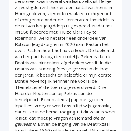
personeel kwam overal vandaan, zelfs uit België.
Zij vestigden zich hier en een aantal van hen is in
Horn gebleven, zij vonden vaak een echtgenoot
of echtgenote onder de Horneraren. Inmiddels is
de rol van het jeugddorp uitgespeeld. Nadat het
in1988 fuseerde met Huize Clara Fey te
Roermond, werd het later een onderdeel van
Rubicon Jeugdzorg en in 2020 nam Pactum het
over. Pactum heeft het nu verkocht. De toekomst
van het park is nog niet duidelijk. Zeker is dat de
Beatrixzaal binnenkort afgebroken wordt. In die
Beatrixzaal is menig feestje gevierd in de loop
der jaren. Ik bezocht en beleefde er mijn eerste
Bontje Aovendj. Ik herinner me vooral de
‘Hemelscene’ die toen opgevoerd werd. Drie
Häörder klopten aan bij Petrus aan de
hemelpoort. Binnen aten zij pap met gouden
lepeltjes. Vroeger werd ons altijd wijs gemaakt,
dat dit zo in de hemel toeging. Of dit waar is weet
ik niet, dat moet je vragen aan iemand
die er
geweest is
. Boven de ingang van de Beatrixzaal
hangt de in 1960 onthulde keramiek. Dit prachtige